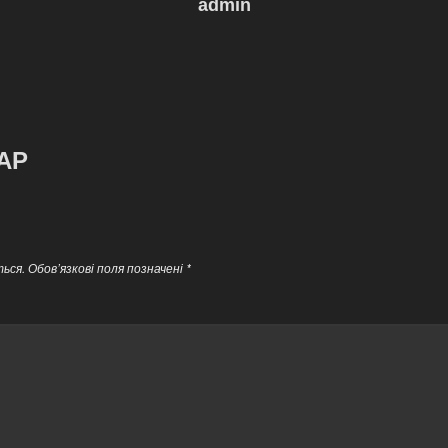
admin
АР
ься.
Обов’язкові поля позначені
*