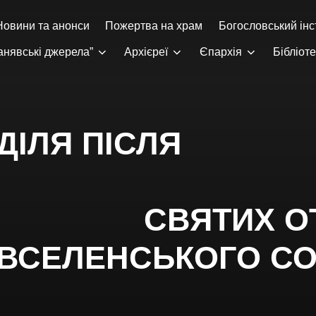
Новини та анонси
Пожертва на храм
Богословський інс
анявські джерела”
Архієреї
Єпархія
Бібліот
ДІЛЯ ПІСЛЯ
АСХ
ТИХ ОТЦ
ВСЕЛЕНСЬКОГО С