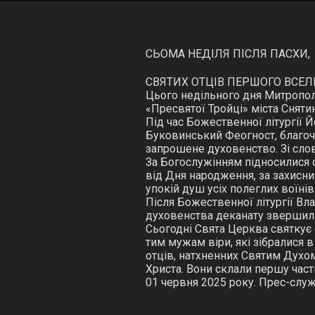
СЬОМА НЕД
СВЯТИХ ОТЦІВ ПЕРШОГО ВСЕЛ
Цього недільного дня Митропол
«Пресвятої Тройці» міста Сняти
Під час Божественної літургії
Буковинський Феогност, благоч
запрошене духовенство. Зі сло
За Богослужінням підносилися о
від Дня народження, за захисни
упокій душ усіх полеглих воїні
Після Божественної літургії Вл
духовенства деканату звершил
Сьогодні Свята Церква святкує
тим мужам віри, які зібралися в
отців, натхненних Святим Духом
Христа. Вони склали першу част
01 червня 2025 року. Прес-служ