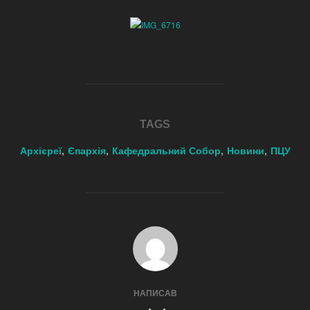
TAGS
Архієреї
,
Єпархія
,
Кафедральний Собор
,
Новини
,
ПЦУ
POST AUTHOR
НАПИСАВ