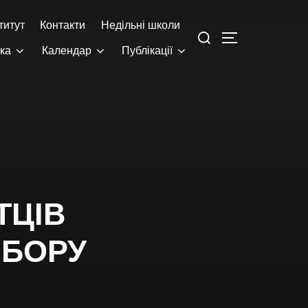
титут
Контакти
Недільні школи
ека
Календар
Публікації
И,
ІВ
ОБОРУ