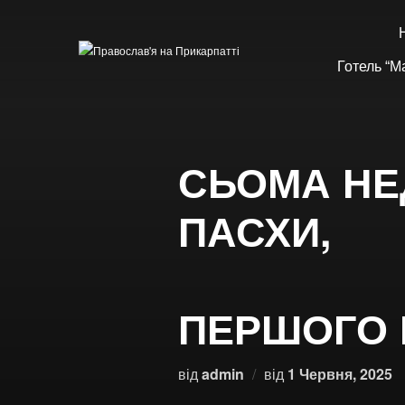
Готель “М
СЬОМА НЕ
П
СВЯ
ПЕРШОГО 
від
admin
від
1 Червня, 2025