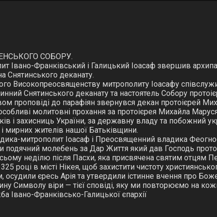
ІЛЯ ПІСЛЯ ПАСХИ,
ЕНСЬКОГО СОБОРУ.
ит Івано-Франківський і Галицький Іоасаф звершив архипа
на Снятинського деканату.
 Його Високопреосвященству митрополиту Іоасафу співслуж
инний Снятинського деканату та настоятель Собору протоі
вом проповіді до парафіян звернувся декан протоієрей Ми
собливі молитовні прохання за протоієрея Михайла Марусяк
ків і захисниць України, за державну владу та побожний ук
в і мирних жителів нашої Батьківщини.
адика-митрополит Іоасаф і Преосвященний владика Феогност
и подячний молебень за Дар Життя який дав Господь прот
 сьому неділю після Пасхи, яка присвячена святим отцям 
 325 році в місті Нікея, щоб захистити чистоту християнськ
, осудили єресь Арія та утвердили істинне вчення про Бож
ину Символу віри — тієї сповіді, яку ми повторюємо на кожн
ба Івано-Франківсько-Галицької єпархії