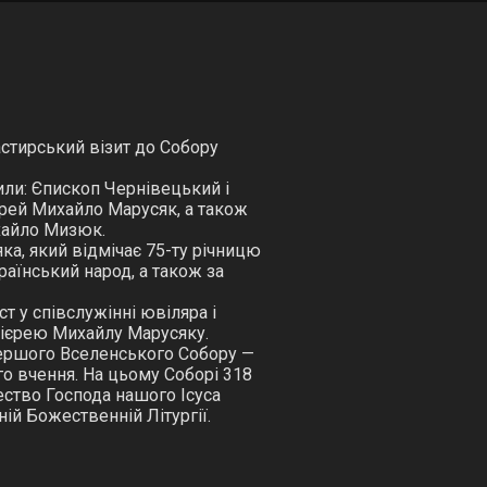
стирський візит до Собору
или: Єпископ Чернівецький і
єрей Михайло Марусяк, а також
хайло Мизюк.
а, який відмічає 75-ту річницю
раїнський народ, а також за
 у співслужінні ювіляра і
оієрею Михайлу Марусяку.
Першого Вселенського Собору —
ого вчення. На цьому Соборі 318
ество Господа нашого Ісуса
ій Божественній Літургії.