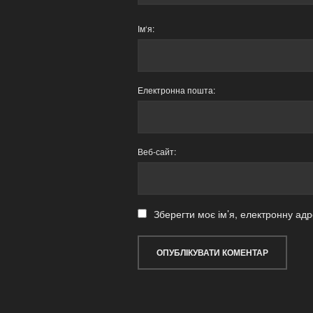
Ім‘я:
Електронна пошта:
Веб-сайт:
Зберегти моє ім’я, електронну адр