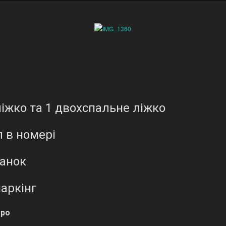
іжко та 1 двохспальне ліжко
л в номері
анок
аркінг
тро