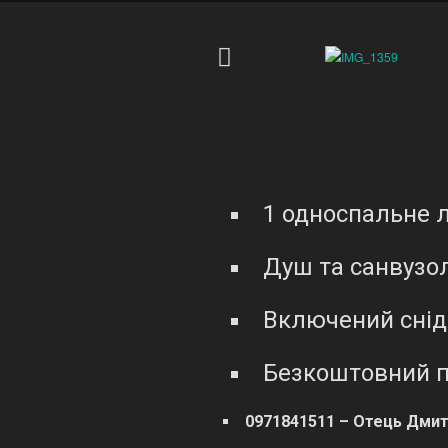
1 односпальне л
Душ та санвузо
Включений снід
Безкоштовний п
0971841511 – Отець Дми