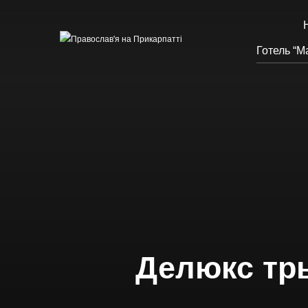
Готель “М
Делюкс тр