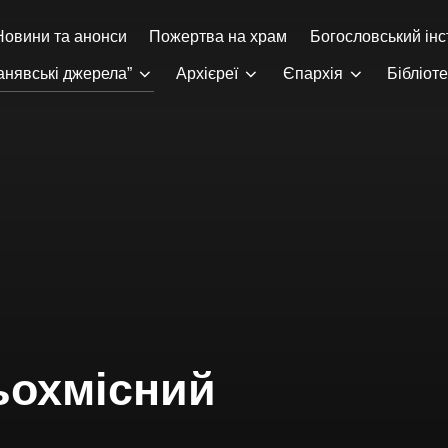
Новини та анонси
Пожертва на храм
Богословський інс
анявські джерела”
Архієреї
Єпархія
Бібліот
ьохмісний