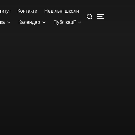
титут
Контакти
Недільні школи
ека
Календар
Публікації