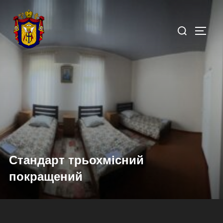
Стандарт трьохмісний
покращений
.