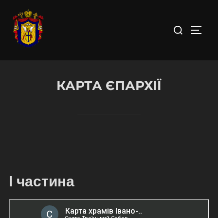
Skip
to
Search
TOGGL
content
for:
КАРТА ЄПАРХІЇ
І частина