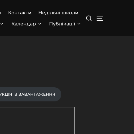
т
Контакти
Недільні школи
Search
TOGGLE SIDEBAR 
for:
Календар
Публікації
УКЦІЯ ІЗ ЗАВАНТАЖЕННЯ