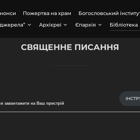
анонси
Пожертва на храм
Богословський інститу
 джерела”
Архієреї
Єпархія
Бібліотека
СВЯЩЕННЕ ПИСАННЯ
ІНСТР
и завантажити на Ваш пристрій