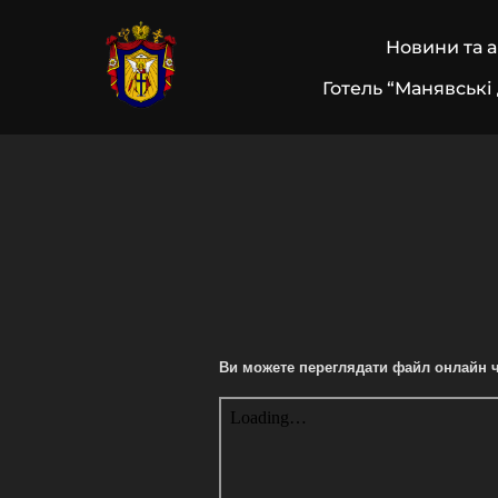
Skip
to
Новини та 
content
Готель “Манявські
Ви можете переглядати файл онлайн ч