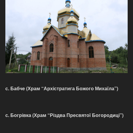
с. Бабче (Храм “Архістратига Божого Михаїла”)
с. Богрівка (Храм “Різдва Пресвятої Богородиці”)