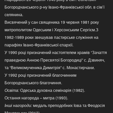
Богородчанського р-ну Івано-Франківської обл. в сім’ї
селянина.
Висвячений у сан священика 19 червня 1981 року
митрополитом Одеським і Херсонським Сергієм.З
1982-1989 роки звешував пастирське служіння на
парафіях Івано-Франківської єпархії.
У 1990 році призначений настоятелем храмів “Зачаття
праведною Анною Пресвятої Богородиці” с. Дзвиняч,
та “Великомученика Димитрія” с. Монастирчани.
У 1992 році призначений благочинним
Богородчанського благочиння.
Освіта:
Одеська духовна семінарія (1982).
Остання нагорода – митра (1993).
Інші нагороди:
медаль преподобних Іова та Феодосія
Манявських (2013).