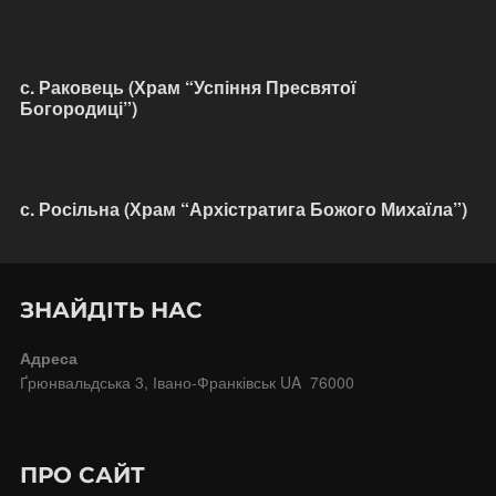
с. Раковець (Храм “Успіння Пресвятої
Богородиці”)
с. Росільна (Храм “Архістратига Божого Михаїла”)
ЗНАЙДІТЬ НАС
Адреса
Ґрюнвальдська 3, Івано-Франківськ UA 76000
ПРО САЙТ