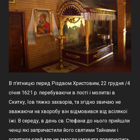
В п’ятницю перед Різдвом Христовим, 22 грудня /4
січня 1621 р. перебуваючи в пості і молитві в
Скитку, Іов тяжко захворів, та згідно звичаю не
зважаючи на хворобу він відмовився від всілякої
їжі. В середу, в день св. Стефана до нього прийшли
ченці які запричастили його святими Тайнами і
освятили єлей але не змогли умовити повернутись