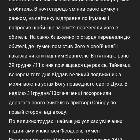
в обитель. В ночі старець змінив свою думку і
ранком, на світанку відправив по ігумена і
попросив щоби іще за життя перевезли його в
обитель. На санях блаженного старця перевезли до
обителі, де ігумен помістив його в своїй келії і
наказав читати над ним Євангеліє. В п’ятницю рано
29 грудня /11 січня причащався ще раз св. Тайнам, а
вечором того дня віддав великий подвижник з
молитвою на устах Богу праведного свого Духа. В
неділю 31грудня/13січня ченці похоронили
дорогого свого вчителя в притворі Собору по
правій стороні від входу.
По великих трудах і найвищих успіхах увінчаних
подвигами упокоївся Феодосій, ігумен