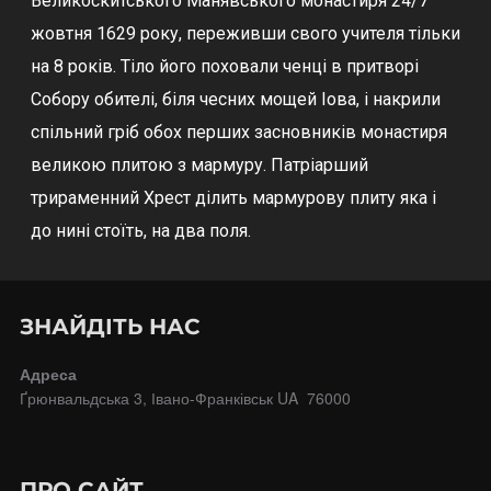
Великоскитського Манявського монастиря 24/7
жовтня 1629 року, переживши свого учителя тільки
на 8 років. Тіло його поховали ченці в притворі
Собору обителі, біля чесних мощей Іова, і накрили
спільний гріб обох перших засновників монастиря
великою плитою з мармуру. Патріарший
трираменний Хрест ділить мармурову плиту яка і
до нині стоїть, на два поля.
ЗНАЙДІТЬ НАС
Адреса
Ґрюнвальдська 3, Івано-Франківськ UA 76000
ПРО САЙТ