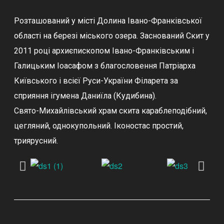
Розташований у місті Долина Івано-Франківської
області на березі міського озера. Заснований Скит у
2011 році архиєпископом Івано-Франківським і
Галицьким Іоасафом з благословення Патріарха
Київського і всієї Руси-України Філарета за
сприяння ігумена Даниїла (Кудибина).
Свято-Михайлівський храм скита караблеподібний,
цегляний, однокупольний. Іконостас простий,
триярусний.