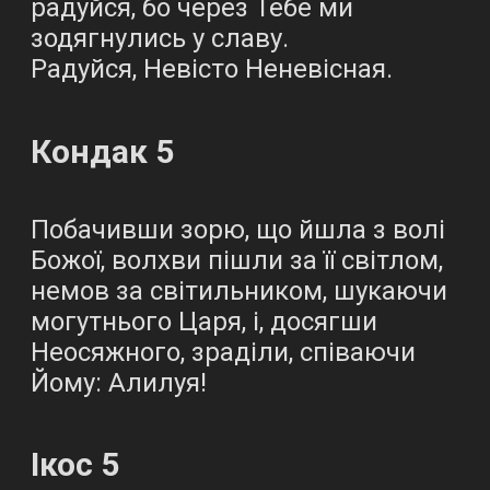
радуйся, бо через Тебе ми
зодягнулись у славу.
Радуйся, Невісто Неневісная.
Кондак 5
Побачивши зорю, що йшла з волі
Божої, волхви пішли за її світлом,
немов за світильником, шукаючи
могутнього Царя, і, досягши
Неосяжного, зраділи, співаючи
Йому: Алилуя!
Ікос 5