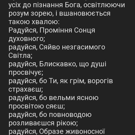
усіх до пізнання Бога, освітлюючи
розум зорею, і вшановюється
такою хвалою:
Радуйся, Проміння Сонця
духовного;
радуйся, Сяйво незгасимого
Світла;
радуйся, Блискавко, що душі
просвічує;
радуйся, бо Ти, як грім, ворогів
страхаєш;
радуйся, бо вельми ясною
просвітою сяєш;
радуйся, бо повноводою
розливаєшся рікою;
радуйся, Образе живоносної