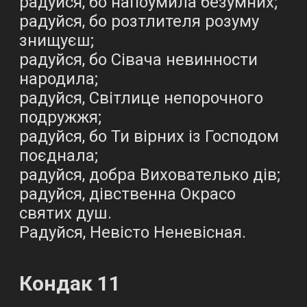
радуйся, бо напоумила безумних;
радуйся, бо розтлителя розуму
знищуєш;
радуйся, бо Сівача невинности
народила;
радуйся, Світлице непорочного
подружжя;
радуйся, бо Ти вірних із Господом
поєднала;
радуйся, добра Вихователько дів;
радуйся, дівственна Окрасо
святих душ.
Радуйся, Невісто Неневісная.
Кондак 11