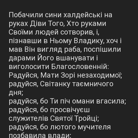
Побачили сини халдейські на
руках Діви Того, Хто руками
Своїми людей сотворив, і,
пізнавши в Ньому Владику, хоч і
мав Він вигляд раба, поспішили
дарами Його вшанувати і
виголосити Благословенній:
Радуйся, Мати Зорі незаходимої;
радуйся, Світанку таємничого
дня;
радуйся, бо Ти піч омани вгасила;
радуйся, бо просвічуєш
служителів Святої Тройці;
радуйся, бо лютого мучителя
позбавила влади;