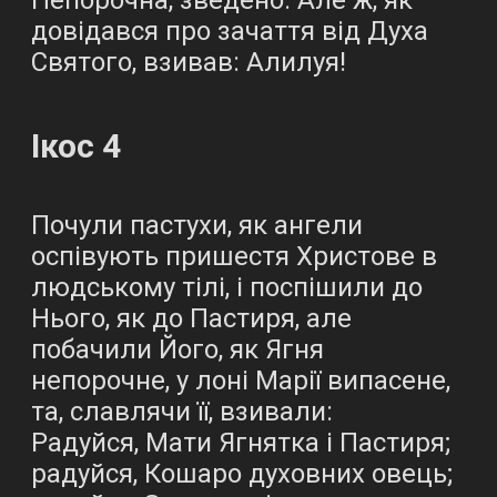
Непорочна, зведено. Але ж, як
довідався про зачаття від Духа
Святого, взивав: Алилуя!
Ікос 4
Почули пастухи, як ангели
оспівують пришестя Христове в
людському тілі, і поспішили до
Нього, як до Пастиря, але
побачили Його, як Ягня
непорочне, у лоні Марії випасене,
та, славлячи її, взивали:
Радуйся, Мати Ягнятка і Пастиря;
радуйся, Кошаро духовних овець;