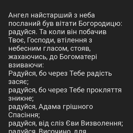
Ангел найстарший з неба
посланий був вітати Богородицю:
радуйся. Та коли він побачив
Твоє, Господи, втілення з
небесним гласом, стояв,
жахаючись, до Богоматері
взиваючи:
Радуйся, бо через Тебе радість
засяє;
радуйся, бо через Тебе прокляття
зникне;
радуйся, Адама грішного
Спасіння;
радуйся, від сліз Єви Визволення;
радуйся, Височино, для