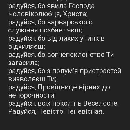
радуйся, бо явила Господа
Чоловіколюбця, Христа;
радуйся, бо варварського
служіння позбавляєш;
радуйся, бо від лихих учинків
відхиляєш;
радуйся, бо вогнепоклонство Ти
загасила;
радуйся, бо з полум’я пристрастей
визволяєш Ти;
радуйся, Провіднице вірних до
непорочности;
радуйся, всіх поколінь Веселосте.
Радуйся, Невісто Неневісная.