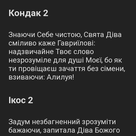
Кондак 2
Знаючи Себе чистою, Свята Діва
сміливо каже Гавриїлові:
надзвичайне Твоє слово
незрозуміле для душі Моєї, бо як
ти провіщаєш зачаття без сімени,
взиваючи: Алилуя!
Ікос 2
Задум незбагненний зрозуміти
бажаючи, запитала Діва Божого