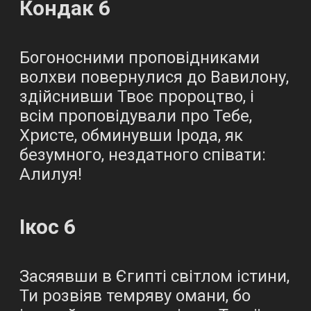
Кондак 6
Богоносними проповідниками
волхви повернулися до Вавилону,
здійснивши Твоє пророцтво, і
всім проповідували про Тебе,
Христе, обминувши Ірода, як
безумного, нездатного співати:
Алилуя!
Ікос 6
Засяявши в Єгипті світлом істини,
Ти розвіяв темряву омани, бо