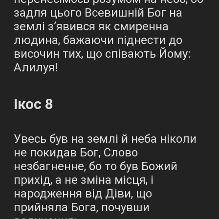
задля цього Всевишній Бог на
землі з’явився як смиренна
людина, бажаючи піднести до
височин тих, що співають Йому:
Алилуя!
Ікос 8
Увесь був на землі й неба ніколи
не покидав Бог, Слово
незбагненне, бо то був Божий
прихід, а не зміна місця, і
народження від Діви, що
прийняла Бога, почувши