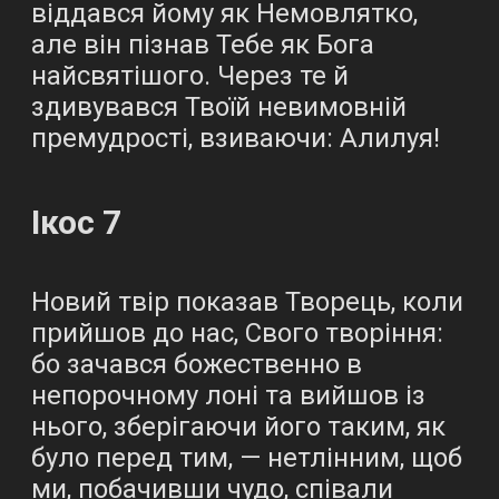
віддався йому як Немовлятко,
але він пізнав Тебе як Бога
найсвятішого. Через те й
здивувався Твоїй невимовній
премудрості, взиваючи: Алилуя!
Ікос 7
Новий твір показав Творець, коли
прийшов до нас, Свого творіння:
бо зачався божественно в
непорочному лоні та вийшов із
нього, зберігаючи його таким, як
було перед тим, — нетлінним, щоб
ми, побачивши чудо, співали