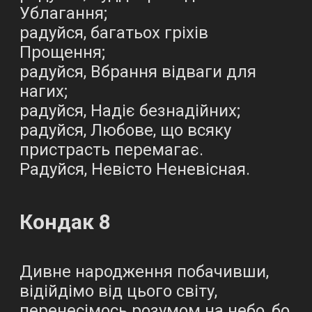
Ублагання;
радуйся, багатьох гріхів
Прощення;
радуйся, Вбрання відваги для
нагих;
радуйся, Надіє безнадійних;
радуйся, Любове, що всяку
пристрасть перемагає.
Радуйся, Невісто Неневісная.
Кондак 8
Дивне народження побачивши,
відійдімо від цього світу,
перенесімось розумом на небо, бо