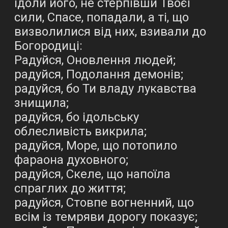
ідоли його, не стерпівши Твоєї
сили, Спасе, попадали, а ті, що
визволилися від них, взивали до
Богородиці:
Радуйся, Оновлення людей;
радуйся, Подолання демонів;
радуйся, бо Ти владу лукавства
знищила;
радуйся, бо ідольську
облесливість викрила;
радуйся, Море, що потопило
фараона духовного;
радуйся, Скеле, що напоїла
спраглих до життя;
радуйся, Стовпе вогненний, що
всім із темряви дорогу показує;