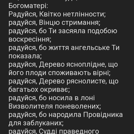
Богоматері:
Радуйся, Квітко нетлінности;
радуйся, Вінцю стримання;
радуйся, бо Ти засяяла подобою
воскресіння;
радуйся, бо життя ангельське Ти
показала;
радуйся, Дерево ясноплідне, що
його плоди споживають вірні;
радуйся, Дерево ряснолисте, що
багатьох окриває;
радуйся, бо носила в лоні
Визволителя поневолених;
радуйся, бо народила Провідника
для заблуканих;
радуйся, Судді праведного