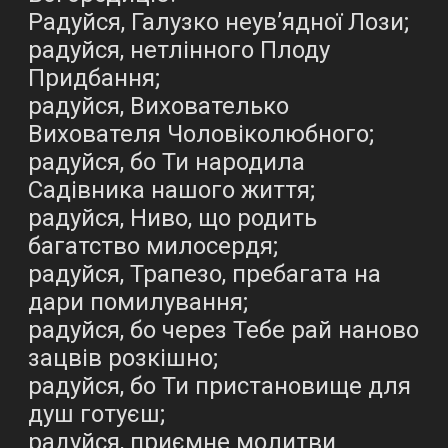
Радуйся, Галузко неув’ядної Лози;
радуйся, нетлінного Плоду
Придбання;
радуйся, Вихователько
Вихователя Чоловіколюбного;
радуйся, бо Ти народила
Садівника нашого життя;
радуйся, Ниво, що родить
багатство милосердя;
радуйся, Трапезо, пребагата на
дари помилування;
радуйся, бо через Тебе рай наново
зацвів розкішно;
радуйся, бо Ти пристановище для
душ готуєш;
радуйся, приємне молитви