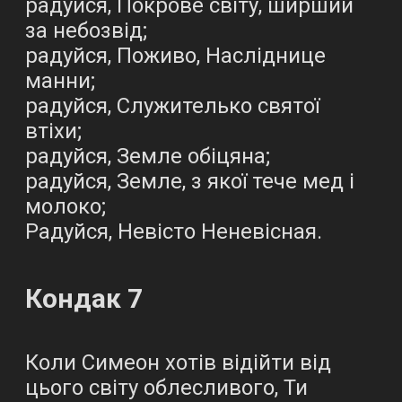
радуйся, Покрове світу, ширший
за небозвід;
радуйся, Поживо, Насліднице
манни;
радуйся, Служителько святої
втіхи;
радуйся, Земле обіцяна;
радуйся, Земле, з якої тече мед і
молоко;
Радуйся, Невісто Неневісная.
Кондак 7
Коли Симеон хотів відійти від
цього світу облесливого, Ти