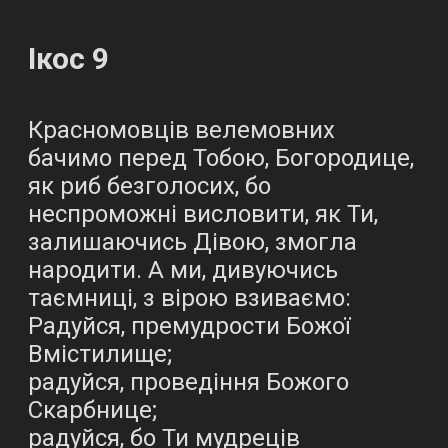
Ікос 9
Красномовців велемовних
бачимо перед Тобою, Богородице,
як риб безголосих, бо
неспроможні висловити, як Ти,
залишаючись Дівою, змогла
народити. А ми, дивуючись
таємниці, з вірою взиваємо:
Радуйся, премудрости Божої
Вмістилище;
радуйся, проведіння Божого
Скарбнице;
радуйся, бо Ти мудреців