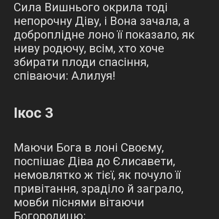
Сила Вишнього окрила тоді
непорочну Діву, і Вона зачала, а
доброплідне лоно її показало, як
ниву родючу, всім, хто хоче
збирати плоди спасіння,
співаючи: Алилуя!
Ікос 3
Маючи Бога в лоні Своєму,
поспішає Діва до Єлисавети,
немовлятко ж тієї, як почуло її
привітання, зраділо й заграло,
мовби піснями вітаючи
Богородицю: