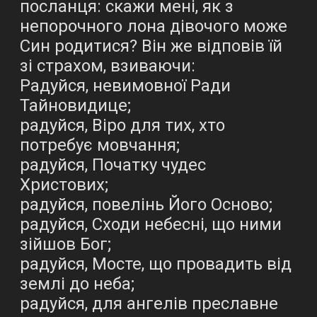
посланця: скажи мені, як з
непорочного лона дівочого може
Син родитися? Він же відповів їй
зі страхом, взиваючи:
Радуйся, невимовної Ради
Тайновидице;
радуйся, Віро для тих, хто
потребує мовчання;
радуйся, Початку чудес
Христових;
радуйся, повелінь Його Осново;
радуйся, Сходи небесні, що ними
зійшов Бог;
радуйся, Мосте, що провадить від
землі до неба;
радуйся, для ангелів преславне