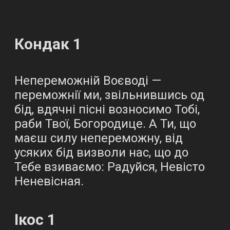
Кондак 1
Непереможній Воєводі —
переможнії ми, звільнившись од
бід, вдячні пісні возносимо Тобі,
раби Твої, Богородице. А Ти, що
маєш силу непереможну, від
усяких бід визволи нас, що до
Тебе взиваємо: Радуйся, Невісто
Неневісная.
Ікос 1