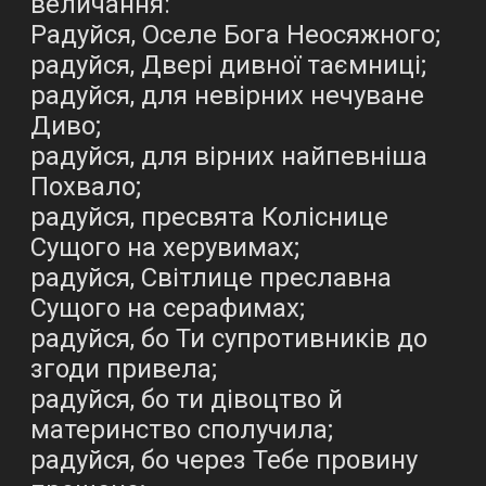
величання:
Радуйся, Оселе Бога Неосяжного;
радуйся, Двері дивної таємниці;
радуйся, для невірних нечуване
Диво;
радуйся, для вірних найпевніша
Похвало;
радуйся, пресвята Коліснице
Сущого на херувимах;
радуйся, Світлице преславна
Сущого на серафимах;
радуйся, бо Ти супротивників до
згоди привела;
радуйся, бо ти дівоцтво й
материнство сполучила;
радуйся, бо через Тебе провину