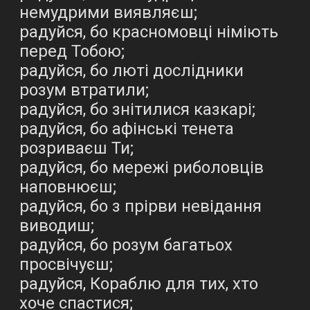
немудрими виявляєш;
радуйся, бо красномовці німіють
перед Тобою;
радуйся, бо люті дослідники
розум втратили;
радуйся, бо знітилися казкарі;
радуйся, бо афінські тенета
розриваєш Ти;
радуйся, бо мережі риболовців
наповнюєш;
радуйся, бо з прірви невідання
виводиш;
радуйся, бо розум багатьох
просвічуєш;
радуйся, Кораблю для тих, хто
хоче спастися;