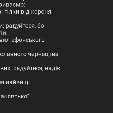
взиваємо:
і гілки від кореня
; радуйтеся, бо
ли.
авил афонського
ославного чернецтва
вих; радуйтеся, надіє
ня найвищі
Манявської