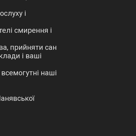
ослуху і
телі смирення і
ва, прийняти сан
клади і ваші
, всемогутні наші
Манявської