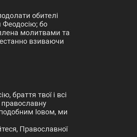
подолати обителі
 Феодосію; бо
іплена молитвами та
рестанно взиваючи
, браття твої і всі
у православну
еподобним Іовом, ми
йтеся, Православної