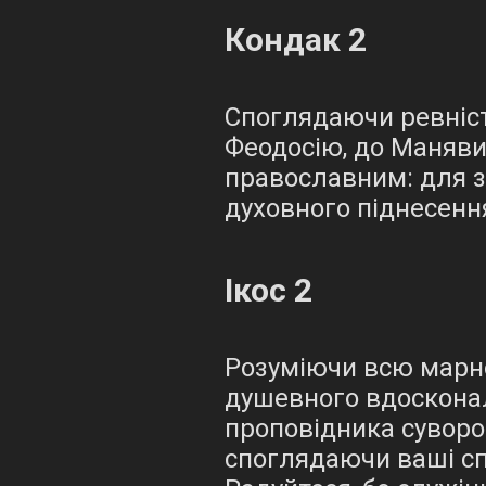
Кондак 2
Споглядаючи ревність
Феодосію, до Маняви
православним: для з
духовного піднесення
Ікос 2
Розуміючи всю марно
душевного вдосконал
проповідника суворог
споглядаючи ваші спі