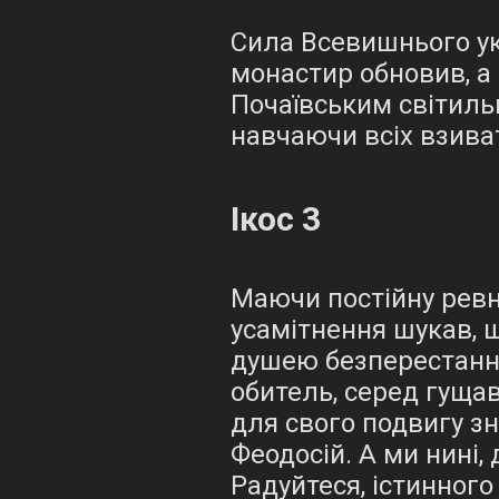
Сила Всевишнього ук
монастир обновив, а
Почаївським світиль
навчаючи всіх взиват
Ікос 3
Маючи постійну ревні
усамітнення шукав, щ
душею безперестанн
обитель, серед гуща
для свого подвигу з
Феодосій. А ми нині,
Радуйтеся, істинного