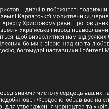
истові і дивні в побожності подвижник
 землі Карпатської молитвеники, черне
я Хресту Христовому ревні проповідник
земля Українська і народ православни
іться, щоб визволитися нам від усяких б
ілесних, бо ми з вірою, надією та любо
одосію, богомудрі наставники і обителі 
перед знаючи чистоту сердець ваших та
подобні Іове і Феодосію, обрав вас на с
зі для утвердження чернецтва та укріп