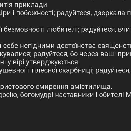
итія приклади.
іри і побожності; радуйтеся, дзеркала п
ї безмовності любителі; радуйтеся, вчи
 себе негідними достоїнства священст
увалися; радуйтеся, бо через ваші при
ні у вірі утверджуються.
ушевної і тілесної скарбниці; радуйтеся
 Христового смирення вмістилища.
одосію, богомудрі наставники і обителі 