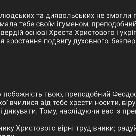
в людських та диявольських не змогли 
имала тебе своїм ігуменом, преподобний
твердій основі Хреста Христового і укр
я зростання подвигу духовного, безпе
побожність твою, преподобний Феодосію
кої вчилися від тебе хрести носити, вір
ві дякувати. Тому, наслідуючи вас із пр
ику Христового вірні трудівники; раду