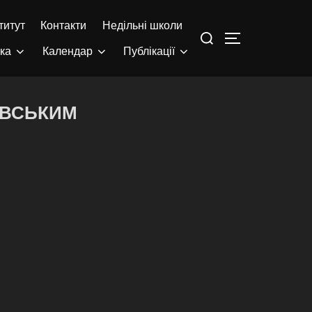
титут
Контакти
Недільні школи
ека
Календар
Публікації
ЯВСЬКИМ