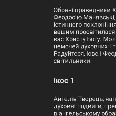
Обрані праведники Хр
Феодосію Манявські,
істинного поклонінн
вашим просвітилася 
вас Христу Богу. Мол
немочей духовних і т
Радуйтеся, Іове і Фе
світильники.
Ікос 1
Ангелів Творець, на
духовні подвиги, пре
в ангельському обра