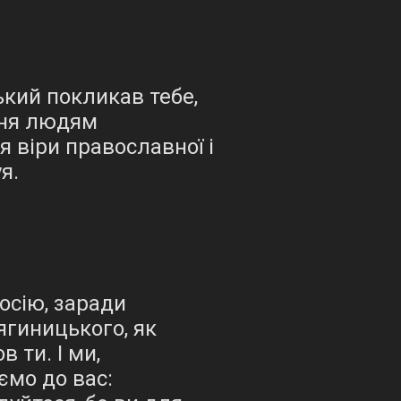
ький покликав тебе,
ння людям
 віри православної і
я.
осію, заради
ягиницького, як
 ти. І ми,
ємо до вас: