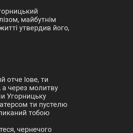
Угорницький
лізом, майбутнім
житті утвердив його,
 отче Іове, ти
, а через молитву
ши Угорницьку
Батерсом ти пустелю
кликаний тобою
теся, чернечого