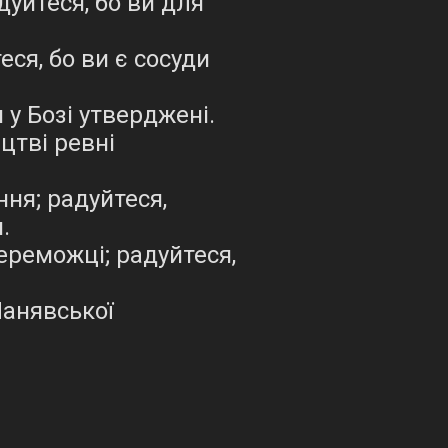
дуйтеся, бо ви для
ся, бо ви є сосуди
 у Бозі утверджені.
цтві ревні
ня; радуйтеся,
.
ереможці; радуйтеся,
Манявської