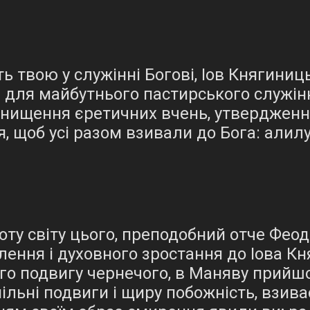
 твою у служінні Богові, Іов Княгиниц
 для майбутнього пастирського служі
нищення єретичних вчень, утвердження
, щоб усі разом взивали до Бога: алилу
ту світу цього, преподобний отче Феод
ення і духовного зростання до Іова Кн
о подвигу чернечого, в Маняву прийшов
льні подвиги і щиру побожність, взива