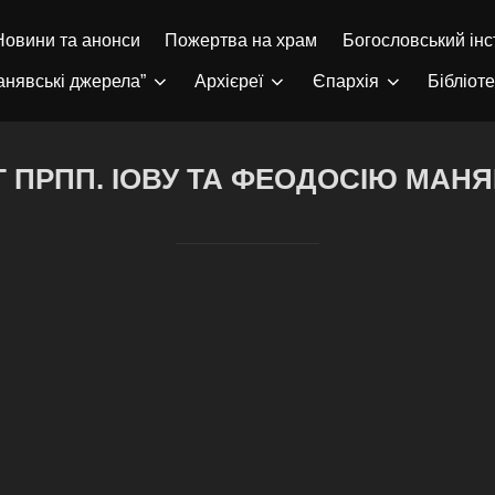
Новини та анонси
Пожертва на храм
Богословський інс
анявські джерела”
Архієреї
Єпархія
Бібліот
Т ПРПП. ІОВУ ТА ФЕОДОСІЮ МАН