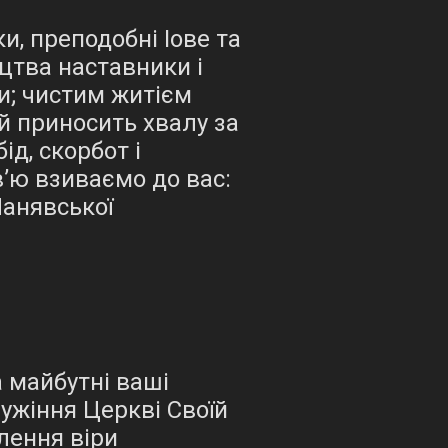
и, преподобні Іове та
цтва наставники і
и; чистим житієм
й приносить хвалу за
ід, скорбот і
в’ю взиваємо до вас:
Манявської
 майбутні ваші
лужіння Церкві Своїй
лення віри