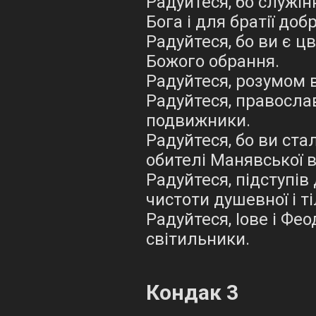
Радуйтеся, бо служін
Бога і для братії до
Радуйтеся, бо ви є ц
Божого обрання.
Радуйтеся, розумом в
Радуйтеся, православ
подвижники.
Радуйтеся, бо ви ст
обителі Манявської в
Радуйтеся, підступів
чистоти душевної і т
Радуйтеся, Іове і Фе
світильники.
Кондак 3