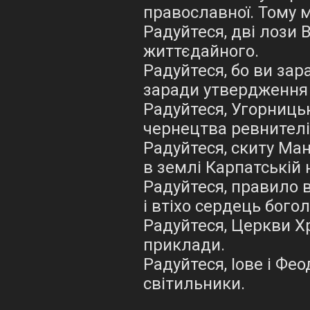
православної. Тому 
Радуйтеся, дві лози 
життєдайного.
Радуйтеся, бо ви зар
заради утвердження 
Радуйтеся, Угорницьк
чернецтва ревнителі
Радуйтеся, скиту Ма
в землі Карпатській 
Радуйтеся, правило в
і втіхо сердець бого
Радуйтеся, Церкви Хр
приклади.
Радуйтеся, Іове і Фе
світильники.