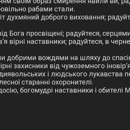
ням своїм образ смирення явили ви; ра
бровільно рабами стали.
віт духмяний доброго виховання; радуйте
ід Бога просвіщені; радуйтеся, серцями
’я вірні наставники; радуйтеся, в черне
али добрими вождями на шляху до спасін
ірні захисники від чужоземного іновір’я
 диявольських і людського лукавства п
ілесної старанні охоронителі.
одосію, богомудрі наставники і обителі 