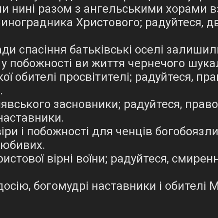
ми нині разом з ангельськими хорами 
Виноградника Христового; радуйтеся, дв
ади спасіння батьківські оселі залишили
у побожності ви життя чернечого шука
ої обителі просвітителі; радуйтеся, пр
.
нявського засновники; радуйтеся, прав
наставники.
іри і побожності для ченців богобоязли
любивих.
истової вірні воїни; радуйтеся, смирен
одосію, богомудрі наставники і обителі 