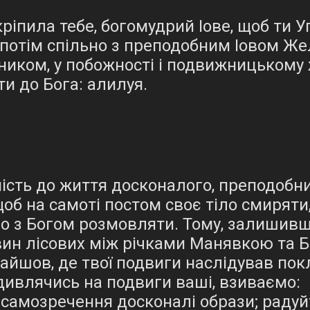
ріпила тебе, богомудрий Іове, щоб ти 
 потім спільно з преподобним Іовом Же
ником, у побожності і подвижницькому 
и до Бога: алилуя.
сть до життя досконалого, преподобний
об на самоті постом своє тіло смиряти
о з Богом розмовляти. Тому, залишив
вин лісових між річками Манявкою та 
найшов, де твої подвиги наслідував по
 дивлячись на подвиги ваші, взиваємо:
 самозречення досконалі образи; радуй